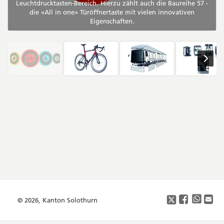
Leuchtdrucktasten-Bereich. Hierzu zählt auch die Baureihe 57 -
die «All in one» Türöffnertaste mit vielen innovativen
Eigenschaften.
Seitenleiste
Footer
Copyright
Social
Media
© 2026, Kanton Solothurn