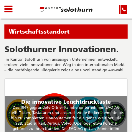
Kanton
Navigation
Hauptnavigation
Service-
Navigation
Solothurn
und
Wichtige
Suche
Seiten
Sie
Wirtschaftsstandort
befinden
sich
Solothurner Innovationen.
Startseite
Hauptnavigation
gerade
Inhalt
Im Kanton Solothurn von ansässigen Unternehmen entwickelt,
in:
Sitemap
erobern viele Innovationen den Weg in den internationalen Markt
Suche
– die nachfolgende Bildgalerie zeigt eine unvollständige Auswahl.
Die innovative Leuchtdrucktaste
Das 1947 gegründete Oltner Familienunternehmen EAO AG
stellt Tasten, Tastaturen und anspruchsvolle Bedienelemente bis
hin zu kompletten HMI-Systemen für die ganze Welt her. Die
SBB, Stadler Rail, Airbus, Volvo, Opel oder etwa Porsche
gehören zu ihren Kunden. Die EAO AG gilt als Pionierin im