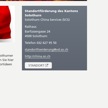
Standortförderung des Kantons
Solothurn
Solothurn China Services (SCS)
Rathaus
Barfüssergasse 24
4509 Solothurn
Telefon 032 627 95 50
standortfoerderung@vd.so.ch
lothurner
http://china.so.ch
 Sie hier
portideen
ÖFFNET
STANDORT
IN
NEUEM
FENSTER