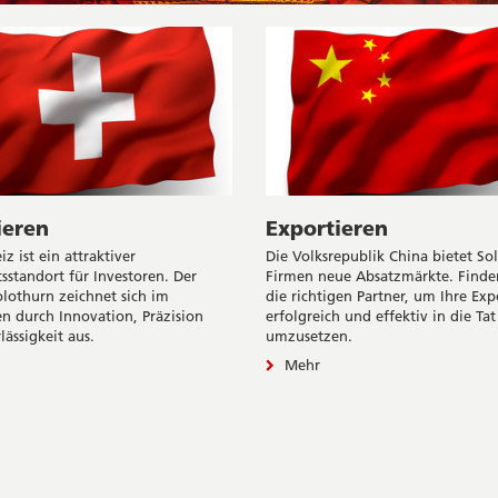
ieren
Exportieren
z ist ein attraktiver
Die Volksrepublik China bietet So
tsstandort für Investoren. Der
Firmen neue Absatzmärkte. Finden
lothurn zeichnet sich im
die richtigen Partner, um Ihre Ex
n durch Innovation, Präzision
erfolgreich und effektiv in die Tat
ässigkeit aus.
umzusetzen.
Mehr