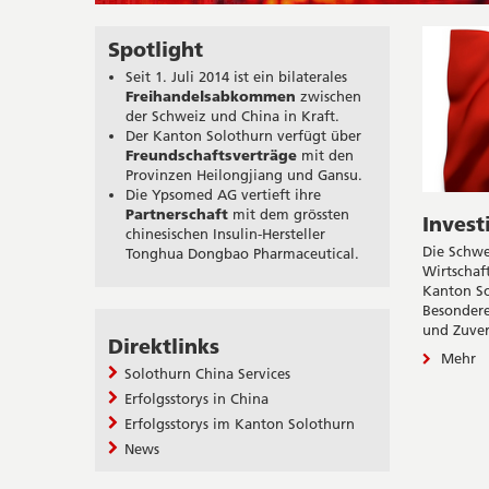
Spotlight
Seit 1. Juli 2014 ist ein bilaterales
Freihandelsabkommen
zwischen
der Schweiz und China in Kraft.
Der Kanton Solothurn verfügt über
Freundschaftsverträge
mit den
Provinzen Heilongjiang und Gansu.
Die Ypsomed AG vertieft ihre
Partnerschaft
mit dem grössten
Invest
chinesischen Insulin-Hersteller
Die Schwei
Tonghua Dongbao Pharmaceutical.
Wirtschaf
Kanton So
Besondere
und Zuverl
Direktlinks
Mehr
Solothurn China Services
Erfolgsstorys in China
Erfolgsstorys im Kanton Solothurn
News