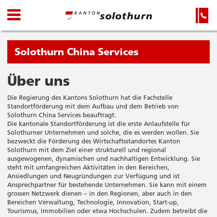
Kanton
Navigation
Hauptnavigation
Service-
Navigation
Solothurn
und
Wichtige
Suche
Seiten
Sie
Solothurn China Services
befinden
sich
Über uns
Startseite
Hauptnavigation
gerade
Inhalt
Die Regierung des Kantons Solothurn hat die Fachstelle
in:
Sitemap
Standortförderung mit dem Aufbau und dem Betrieb von
Suche
Solothurn China Services beauftragt.
Die kantonale Standortförderung ist die erste Anlaufstelle für
Solothurner Unternehmen und solche, die es werden wollen. Sie
bezweckt die Förderung des Wirtschaftsstandortes Kanton
Solothurn mit dem Ziel einer strukturell und regional
ausgewogenen, dynamischen und nachhaltigen Entwicklung. Sie
steht mit umfangreichen Aktivitäten in den Bereichen,
Ansiedlungen und Neugründungen zur Verfügung und ist
Ansprechpartner für bestehende Unternehmen. Sie kann mit einem
grossen Netzwerk dienen – in den Regionen, aber auch in den
Bereichen Verwaltung, Technologie, Innovation, Start-up,
Tourismus, Immobilien oder etwa Hochschulen. Zudem betreibt die