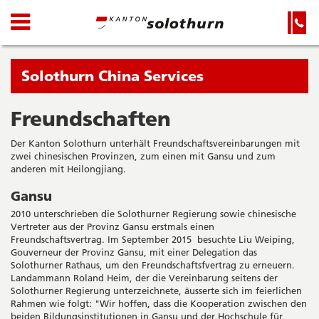
Kanton
Navigation
Hauptnavigation
Service-
Navigation
Solothurn
und
Wichtige
Suche
Seiten
Sie
Solothurn China Services
befinden
sich
Freundschaften
Startseite
Hauptnavigation
gerade
Inhalt
Der Kanton Solothurn unterhält Freundschaftsvereinbarungen mit
in:
Sitemap
zwei chinesischen Provinzen, zum einen mit Gansu und zum
Suche
anderen mit Heilongjiang.
Gansu
2010 unterschrieben die Solothurner Regierung sowie chinesische
Vertreter aus der Provinz Gansu erstmals einen
Freundschaftsvertrag. Im September 2015 besuchte Liu Weiping,
Gouverneur der Provinz Gansu, mit einer Delegation das
Solothurner Rathaus, um den Freundschaftsfvertrag zu erneuern.
Landammann Roland Heim, der die Vereinbarung seitens der
Solothurner Regierung unterzeichnete, äusserte sich im feierlichen
Rahmen wie folgt: "Wir hoffen, dass die Kooperation zwischen den
beiden Bildungsinstitutionen in Gansu und der Hochschule für